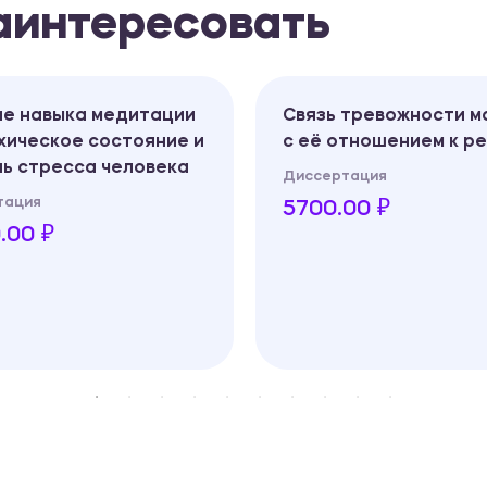
заинтересовать
ие навыка медитации
Связь тревожности м
хическое состояние и
с её отношением к р
ь стресса человека
Диссертация
тация
5700.00 ₽
.00 ₽