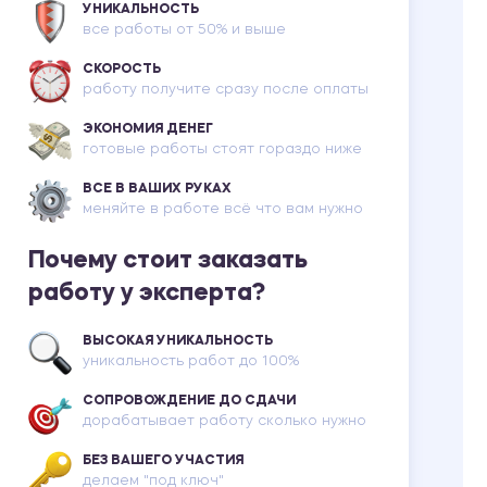
УНИКАЛЬНОСТЬ
все работы от 50% и выше
СКОРОСТЬ
работу получите сразу после оплаты
ЭКОНОМИЯ ДЕНЕГ
готовые работы стоят гораздо ниже
ВСЕ В ВАШИХ РУКАХ
меняйте в работе всё что вам нужно
Почему стоит заказать
работу у эксперта?
ВЫСОКАЯ УНИКАЛЬНОСТЬ
уникальность работ до 100%
СОПРОВОЖДЕНИЕ ДО СДАЧИ
дорабатывает работу сколько нужно
БЕЗ ВАШЕГО УЧАСТИЯ
делаем "под ключ"