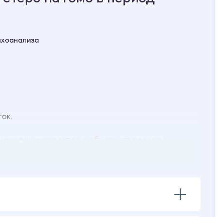
ихоанализа
ок.
ескими указаниями учебного заведения.