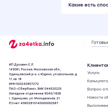
Какие есть спо
Готовы
ИП Духович С.Л
Клиента
143081, Россия, Московская обл.,
Услуги
Одинцовский р-н, с.Юдино, ул.Школьная, д.
11, кв. 18
Калькулят
ИНН 503240957272
ПАО «Сбербанк», БИК 044525225
Вопрос-от
Западное отделение 9040/1636
Новости о
г. Одинцово, ул. Молодежная, 21
Р/счет 40802810140000092587
Выполняем