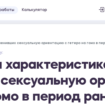
 работы
Калькулятор
я
енивших сексуальную ориентацию с гетеро на гомо в пе
у:
я характеристи
сексуальную о
омо в период ра