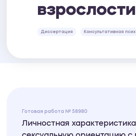
взрослости
Диссертация
Консультативная псих
Готовая работа № 58980
Личностная характеристик
сексуальную ориентацию с 