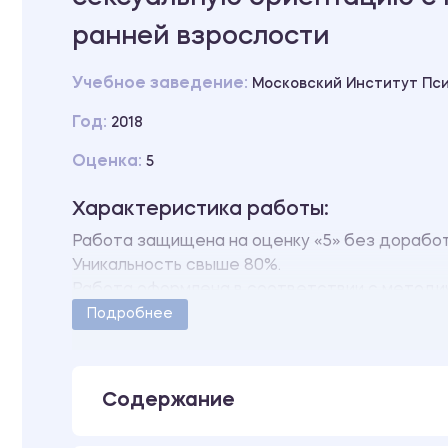
ранней взрослости
Учебное заведение:
Московский Институт Пс
Год:
2018
Оценка:
5
Характеристика работы:
Работа защищена на оценку «5» без доработ
Уникальность свыше 80%.
Работа оформлена в соответствии с методич
Количество страниц - 36.
Подробнее
В работе только первая глава.
Содержание