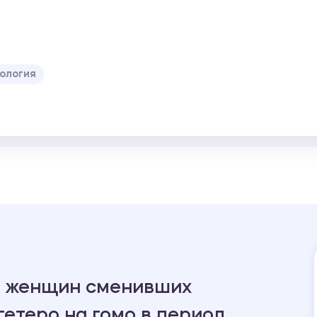
ология
а женщин сменивших
гетеро на гомо в период