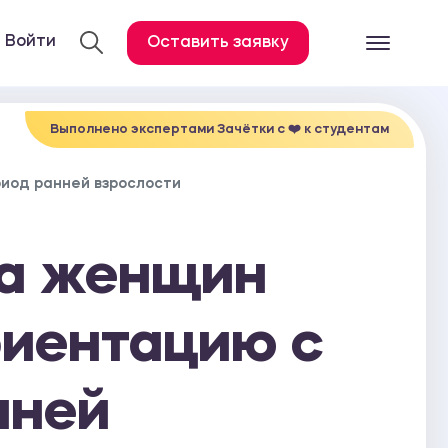
Войти
Оставить заявку
Готовые работ
Все услуги
Выполнено экспертами Зачётки c ❤️ к студентам
Дипломная работа
риод ранней взрослости
Курсовая работа
Контрольная работа
ка женщин
Лабораторная работа
Отчет по практике
риентацию с
Диссертация
нней
План-конспект
Дневник по практике