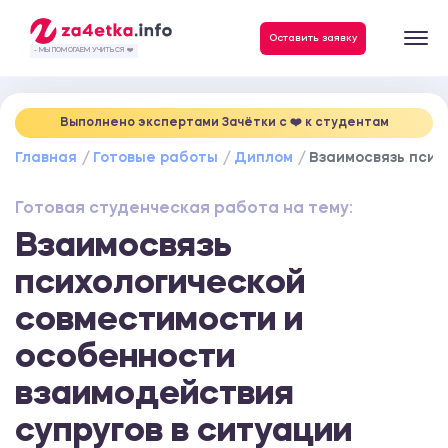
Данные, необходимые для качественного выполнения заказа
Оставить заявку
- МЫ ПОМОГАЕМ УЧИТЬСЯ ❤️
Выполнено экспертами Зачётки c ❤️ к студентам
Главная
Готовые работы
Диплом
Взаимосвязь псих
Готовая студенческая работа на тему:
Взаимосвязь
психологической
совместимости и
особенности
взаимодействия
супругов в ситуации