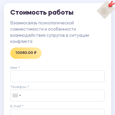
удовлетворенных браком супружеских пар).
ПРИЛОЖЕНИЕ 3 Сводная таблица результатов по
Стоимость работы
опроснику «Реакции супругов на конфликт» А.С.
Кочаряна (группа удовлетворенных браком
Взаимосвязь психологической
супружеских пар).
совместимости и особенности
ПРИЛОЖЕНИЕ 4 Сводная таблица результатов по
взаимодействия супругов в ситуации
тесту на поведение в конфликтной ситуации К.
конфликта
Томаса в адаптации Н.В. Гришиной (группа
10060.00 ₽
удовлетворенных браком супружеских пар).
Имя *
Телефон *
E-mail *