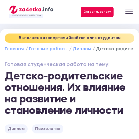
Данные, необходимые для качественного выполнения заказа
Оставить заявку
- МЫ ПОМОГАЕМ УЧИТЬСЯ ❤️
Выполнено экспертами Зачётки c ❤️ к студентам
Главная
Готовые работы
Диплом
Детско-родительс
Готовая студенческая работа на тему:
Детско-родительские
отношения. Их влияние
на развитие и
становление личности
Диплом
Психология