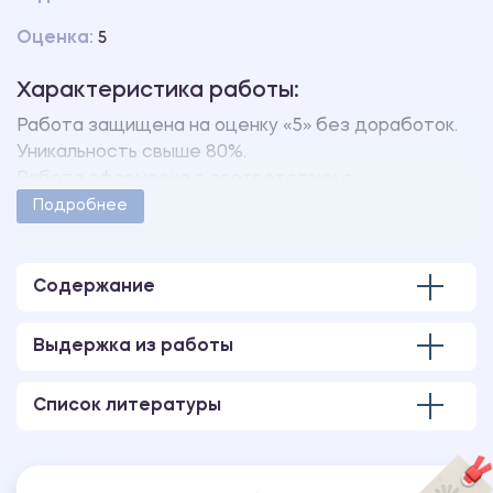
Оценка:
5
Характеристика работы:
Работа защищена на оценку «5» без доработок.
Уникальность свыше 80%.
Работа оформлена в соответствии с
методическими указаниями учебного заведения.
Подробнее
Количество страниц - 42.
В работе имеется только 1 глава.
Содержание
Выдержка из работы
Список литературы