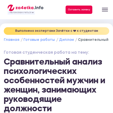
Данные, необходимые для качественного выполнения заказа
Оставить заявку
- МЫ ПОМОГАЕМ УЧИТЬСЯ ❤️
Выполнено экспертами Зачётки c ❤️ к студентам
Главная
Готовые работы
Диплом
Сравнительный а
Готовая студенческая работа на тему:
Сравнительный анализ
психологических
особенностей мужчин и
женщин, занимающих
руководящие
должности