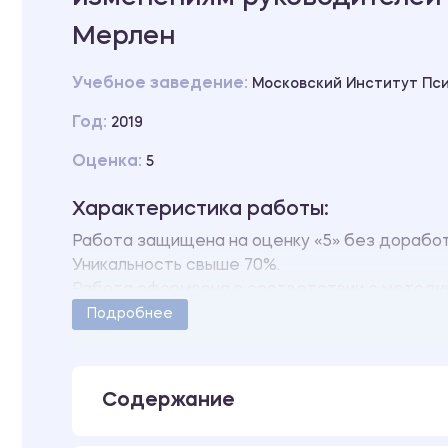
Мерлен
Учебное заведение:
Московский Институт Пс
Год:
2019
Оценка:
5
Характеристика работы:
Работа защищена на оценку «5» без дорабо
Уникальность свыше 70%.
Работа оформлена в соответствии с методи
Количество страниц - 50.
Подробнее
В работе также имеются следующие прилож
ПРИЛОЖЕНИЕ А Изучение ригидности мышлен
омонимами»
Содержание
ПРИЛОЖЕНИЕ Б Методика исследования риг
ПРИЛОЖЕНИЕ В Авторская беседа с руковод