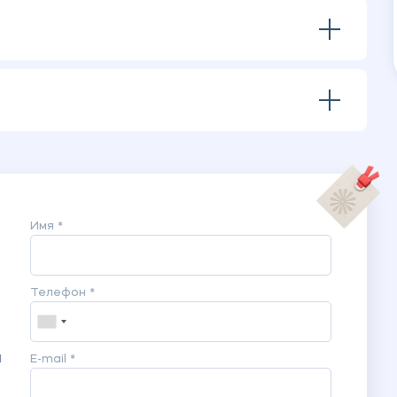
бя в профессии»
дитель-подчиненный»
моей профессии»
й же сфере из других организаций
 схожими целями работы
то я могу изменить»
гляд на мир»
«Как меняется прошлое?»
ль»
Имя *
 могу работать с людьми, а также с их
ысоких результатов деятельности»
Телефон *
ильма «Все наши мысли материальны»
му «Я в своей профессии»
у «Моя профессия нужна, моя профессия важна»
й
E-mail *