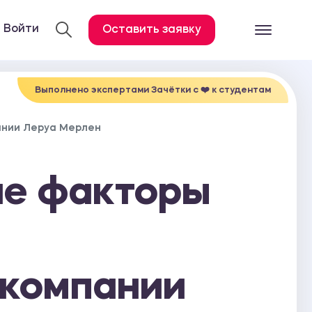
Войти
Оставить заявку
Готовые работ
Все услуги
Выполнено экспертами Зачётки c ❤️ к студентам
Дипломная работа
ании Леруа Мерлен
Курсовая работа
Контрольная работа
ие факторы
Лабораторная работа
Отчет по практике
Диссертация
 компании
План-конспект
Дневник по практике