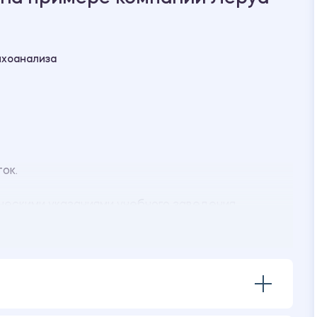
ихоанализа
ток.
ческими указаниями учебного заведения.
ения:
ия по методике «Образование предложений с
идности мышления
ителями «Социально-психологические факторы,