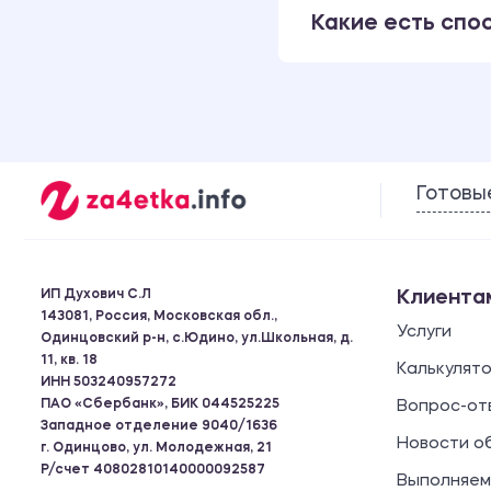
Какие есть спо
Готовы
ИП Духович С.Л
Клиента
143081, Россия, Московская обл.,
Услуги
Одинцовский р-н, с.Юдино, ул.Школьная, д.
11, кв. 18
Калькулят
ИНН 503240957272
ПАО «Сбербанк», БИК 044525225
Вопрос-от
Западное отделение 9040/1636
Новости о
г. Одинцово, ул. Молодежная, 21
Р/счет 40802810140000092587
Выполняем