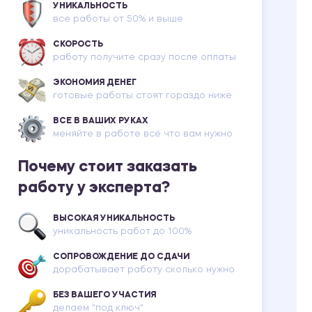
УНИКАЛЬНОСТЬ
все работы от 50% и выше
СКОРОСТЬ
работу получите сразу после оплаты
ЭКОНОМИЯ ДЕНЕГ
готовые работы стоят гораздо ниже
ВСЕ В ВАШИХ РУКАХ
меняйте в работе всё что вам нужно
Почему стоит заказать
работу у эксперта?
ВЫСОКАЯ УНИКАЛЬНОСТЬ
уникальность работ до 100%
СОПРОВОЖДЕНИЕ ДО СДАЧИ
дорабатывает работу сколько нужно
БЕЗ ВАШЕГО УЧАСТИЯ
делаем "под ключ"