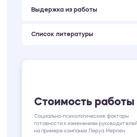
влияющие на готовность к изменениям»
Выдержка из работы
ПРИЛОЖЕНИЕ Г Мини - лекция «Как я вижу се
ПРИЛОЖЕНИЕ Д Интерактивная игра «Руково
ПРИЛОЖЕНИЕ Е Дискуссия «Плюсы и минусы 
ПРИЛОЖЕНИЕ Ж Беседа со специалистом в то
Список литературы
ПРИЛОЖЕНИЕ З Экскурсия в организацию со
ПРИЛОЖЕНИЕ И Создание коллажа на тему «Ч
ПРИЛОЖЕНИЕ К Эссе «Если бы…»
ПРИЛОЖЕНИЕ Л Мини - лекция «Как менять вз
ПРИЛОЖЕНИЕ М Посещение выставки картин 
ПРИЛОЖЕНИЕ Н Диспут «Какой я руководите
ПРИЛОЖЕНИЕ О Семинар на тему «Насколько я
проблемами»
ПРИЛОЖЕНИЕ П Круглый стол «Как достичь в
Стоимость работы
ПРИЛОЖЕНИЕ Р Просмотр документального ф
ПРИЛОЖЕНИЕ С Конкурс четверостиший на те
Социально-психологические факторы
ПРИЛОЖЕНИЕ Т Создание видеоролика на тем
готовности к изменениям руководителе
на примере компании Леруа Мерлен