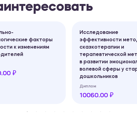
заинтересовать
льно-
Исследование
логические факторы
эффективности мето
ости к изменениям
сказкотерапии и
одителей
терапевтической ме
в развитии эмоциона
волевой сферы у ста
.00 ₽
дошкольников
Диплом
10060.00 ₽