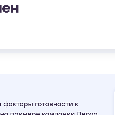
лен
 факторы готовности к
 на примере компании Леруа