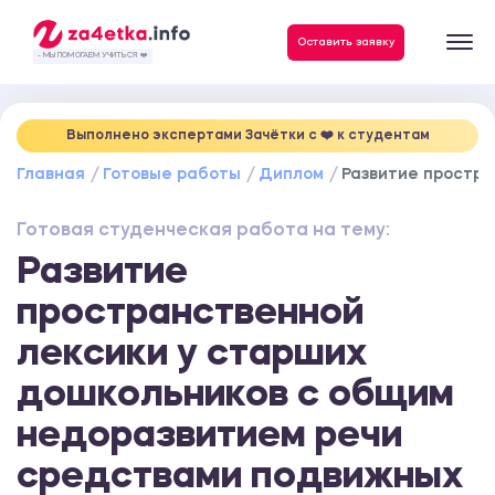
Данные, необходимые для качественного выполнения заказа
Оставить заявку
- МЫ ПОМОГАЕМ УЧИТЬСЯ ❤️
Выполнено экспертами Зачётки c ❤️ к студентам
Главная
Готовые работы
Диплом
Развитие простра
Готовая студенческая работа на тему:
Развитие
пространственной
лексики у старших
дошкольников с общим
недоразвитием речи
средствами подвижных