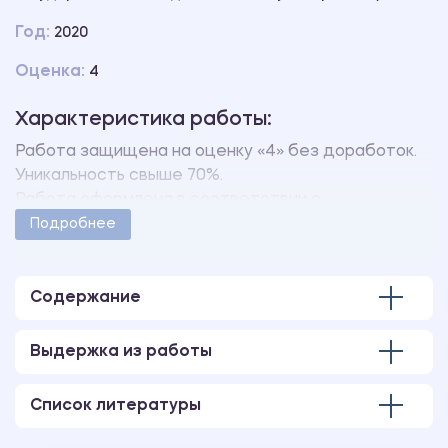
Год:
2020
Оценка:
4
Характеристика работы:
Работа защищена на оценку «4» без доработок.
Уникальность свыше 70%.
Работа оформлена в соответствии с
методическими указаниями учебного заведения.
Подробнее
Количество страниц - 56.
В работе также имеется следующее
приложение:
Содержание
ПРИЛОЖЕНИЕ А Содержание игр.
Выдержка из работы
Список литературы