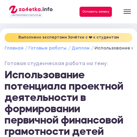
Данные, необходимые для качественного выполнения заказа
Оставить заявку
- МЫ ПОМОГАЕМ УЧИТЬСЯ ❤️
Выполнено экспертами Зачётки c ❤️ к студентам
Главная
Готовые работы
Диплом
Использование по
Готовая студенческая работа на тему:
Использование
потенциала проектной
деятельности в
формировании
первичной финансовой
грамотности детей