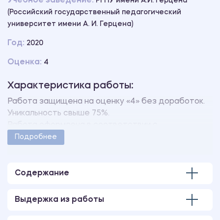
Учебное заведение:
РГПУ имени А.И. Герцена
(Российский государственный педагогический
университет имени А. И. Герцена)
Год:
2020
Оценка:
4
Характеристика работы:
Работа защищена на оценку «4» без доработок.
Уникальность свыше 75%.
Работа оформлена в соответствии с
методическими указаниями учебного заведения.
Подробнее
Количество страниц - 61.
Содержание
Выдержка из работы