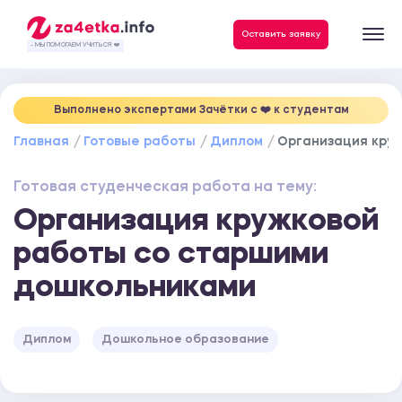
Данные, необходимые для качественного выполнения заказа
Оставить заявку
- МЫ ПОМОГАЕМ УЧИТЬСЯ ❤️
Выполнено экспертами Зачётки c ❤️ к студентам
Главная
Готовые работы
Диплом
Организация кру
Готовая студенческая работа на тему:
Организация кружковой
работы со старшими
дошкольниками
Диплом
Дошкольное образование