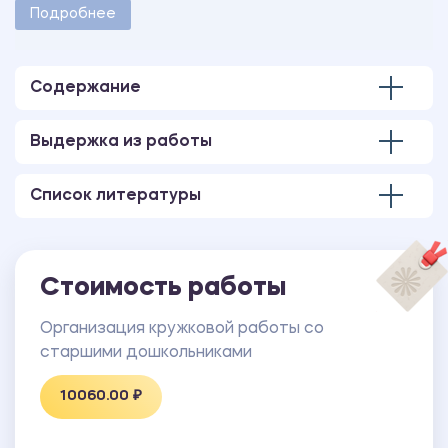
методическими указаниями учебного заведения.
Подробнее
Количество страниц - 51.
Содержание
Выдержка из работы
Список литературы
Стоимость работы
Организация кружковой работы со
старшими дошкольниками
10060.00 ₽