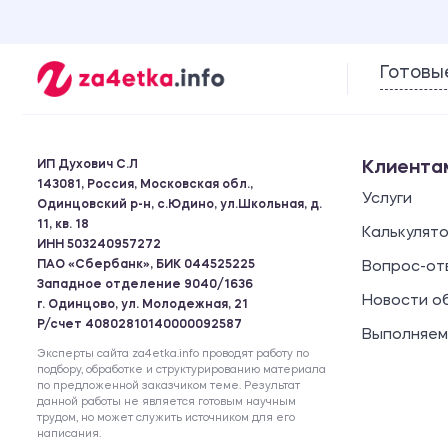
Готовы
ИП Духович С.Л
Клиента
143081, Россия, Московская обл.,
Услуги
Одинцовский р-н, с.Юдино, ул.Школьная, д.
11, кв. 18
Калькулят
ИНН 503240957272
ПАО «Сбербанк», БИК 044525225
Вопрос-от
Западное отделение 9040/1636
Новости о
г. Одинцово, ул. Молодежная, 21
Р/счет 40802810140000092587
Выполняем
Эксперты сайта za4etka.info проводят работу по
подбору, обработке и структурированию материала
по предложенной заказчиком теме. Результат
данной работы не является готовым научным
трудом, но может служить источником для его
написания.