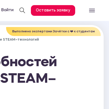
Войти
Оставить заявку
Готовые работ
Все услуги
Выполнено экспертами Зачётки c ❤️ к студентам
ми STEAM–технологий
Дипломная работа
Курсовая работа
обностей
Контрольная работа
Лабораторная работа
 STEAM–
Отчет по практике
Диссертация
План-конспект
Дневник по практике