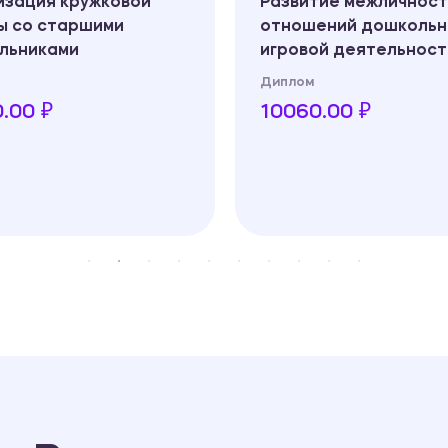
изация кружковой
Развитие межличнос
ы со старшими
отношений дошкольн
льниками
игровой деятельност
Диплом
.00 ₽
10060.00 ₽