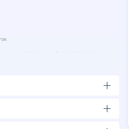
ток.
ческими указаниями учебного заведения.
ения:
льного возраста, принимавших участие в
ностей ребенка (А.В. Кислов, Е.Л. Пчелкина).
вание занятий по пластилинографии для детей