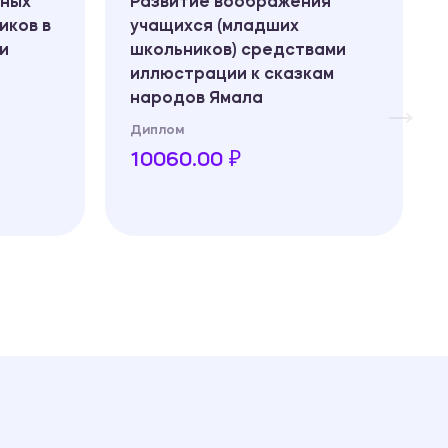
тных
Развитие воображения
иков в
учащихся (младших
и
школьников) средствами
иллюстрации к сказкам
народов Ямала
Диплом
10060.00 ₽