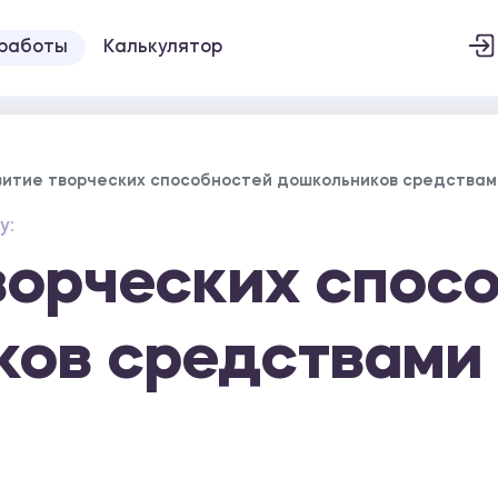
 работы
Калькулятор
витие творческих способностей дошкольников средства
у:
ворческих спос
ков средствами