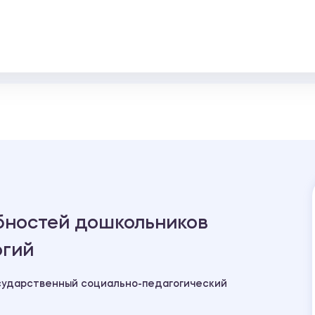
бностей дошкольников
огий
сударственный социально-педагогический