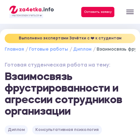
Данные, необходимые для качественного выполнения заказа
Оставить заявку
- МЫ ПОМОГАЕМ УЧИТЬСЯ ❤️
Выполнено экспертами Зачётки c ❤️ к студентам
Главная
Готовые работы
Диплом
Взаимосвязь фрус
Готовая студенческая работа на тему:
Взаимосвязь
фрустрированности и
агрессии сотрудников
организации
Диплом
Консультативная психология