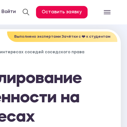
Войти
Оставить заявку
Готовые работ
Все услуги
Выполнено экспертами Зачётки c ❤️ к студентам
Дипломная работа
 интересах соседей соседского права
Курсовая работа
Контрольная работа
лирование
Лабораторная работа
Отчет по практике
енности на
Диссертация
есах
План-конспект
Дневник по практике