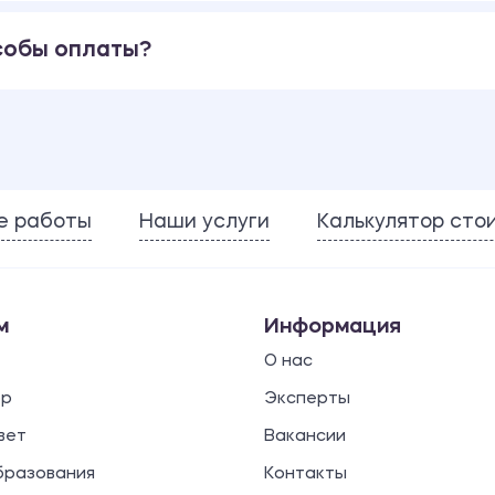
собы оплаты?
е работы
Наши услуги
Калькулятор сто
м
Информация
О нас
ор
Эксперты
вет
Вакансии
бразования
Контакты