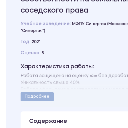
соседского права
Учебное заведение:
МФПУ Синергия (Московс
"Синергия")
Год:
2021
Оценка:
5
Характеристика работы:
Работа защищена на оценку «5» без дорабо
Уникальность свыше 40%.
Работа оформлена в соответствии с методи
Количество страниц - 77.
Подробнее
Содержание