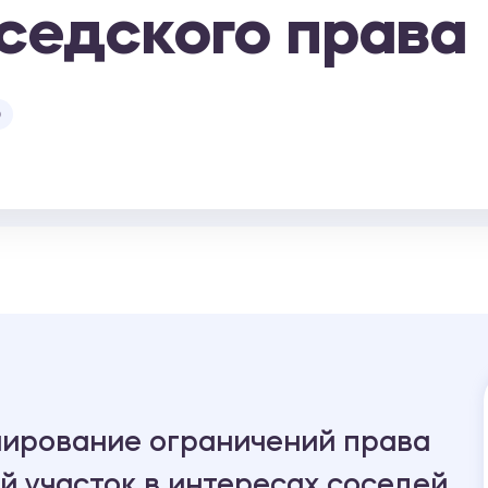
седского права
о
лирование ограничений права
й участок в интересах соседей