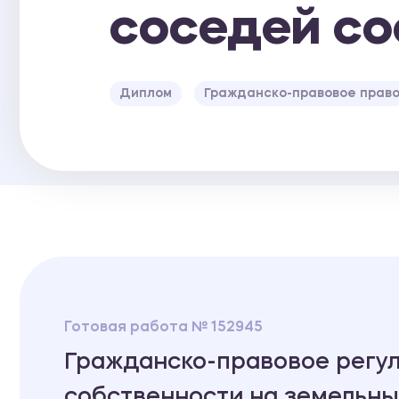
соседей со
Диплом
Гражданско-правовое прав
Готовая работа № 152945
Гражданско-правовое регу
собственности на земельны