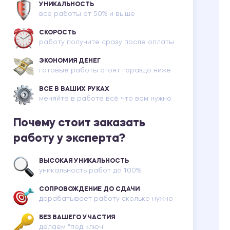
УНИКАЛЬНОСТЬ
все работы от 50% и выше
СКОРОСТЬ
работу получите сразу после оплаты
ЭКОНОМИЯ ДЕНЕГ
готовые работы стоят гораздо ниже
ВСЕ В ВАШИХ РУКАХ
меняйте в работе всё что вам нужно
Почему стоит заказать
работу у эксперта?
ВЫСОКАЯ УНИКАЛЬНОСТЬ
уникальность работ до 100%
СОПРОВОЖДЕНИЕ ДО СДАЧИ
дорабатывает работу сколько нужно
БЕЗ ВАШЕГО УЧАСТИЯ
делаем "под ключ"