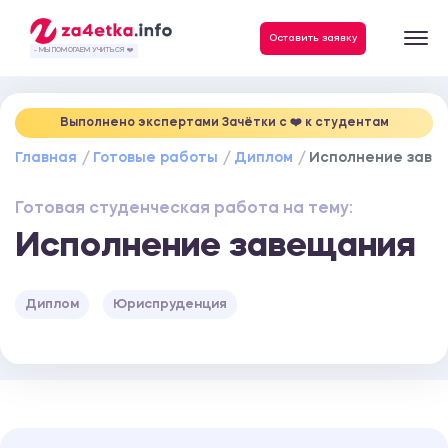
Данные, необходимые для качественного выполнения заказа
Оставить заявку
- МЫ ПОМОГАЕМ УЧИТЬСЯ ❤️
Выполнено экспертами Зачётки c ❤️ к студентам
Главная
Готовые работы
Диплом
Исполнение заве
Готовая студенческая работа на тему:
Исполнение завещания
Диплом
Юриспруденция