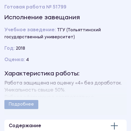
Готовая работа № 51799
Исполнение завещания
Учебное заведение:
ТГУ (Тольяттинский
государственный университет)
Год:
2018
Оценка:
4
Характеристика работы:
Работа защищена на оценку «4» без доработок.
Уникальность свыше 50%.
Работа оформлена в соответствии с
методическими указаниями учебного заведения.
Подробнее
Количество страниц - 50.
Содержание