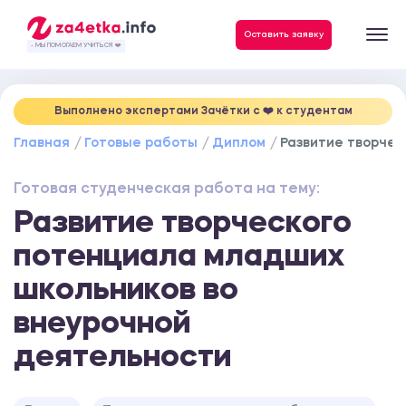
Данные, необходимые для качественного выполнения заказа
Оставить заявку
- МЫ ПОМОГАЕМ УЧИТЬСЯ ❤️
Выполнено экспертами Зачётки c ❤️ к студентам
Главная
Готовые работы
Диплом
Развитие творчес
Готовая студенческая работа на тему:
Развитие творческого
потенциала младших
школьников во
внеурочной
деятельности