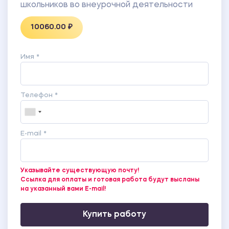
Волоцкова), «Развитие детского воображения,
школьников во внеурочной деятельности
детской фантазии». (И. Н. Волоцкова).
10060.00 ₽
ПРИЛОЖЕНИЕ Ж Результаты диагностики по
методике «Диагностики уровня дивергентного
мышления».
Имя *
ПРИЛОЖЕНИЕ З Результаты диагностики по
методике «Самооценка творческого потенциала»
Е. Туник.
Телефон *
E-mail *
Указывайте существующую почту!
Ссылка для оплаты и готовая работа будут высланы
на указанный вами E-mail!
Купить работу