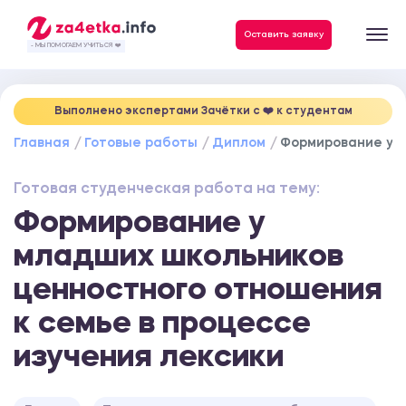
Данные, необходимые для качественного выполнения заказа
Оставить заявку
- МЫ ПОМОГАЕМ УЧИТЬСЯ ❤️
Выполнено экспертами Зачётки c ❤️ к студентам
Главная
Готовые работы
Диплом
Формирование у м
Готовая студенческая работа на тему:
Формирование у
младших школьников
ценностного отношения
к семье в процессе
изучения лексики