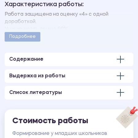
Характеристика работы:
Работа защищена на оценку «4» с одной
доработкой.
Уникальность свыше 60%.
Работа оформлена в соответствии с
Подробнее
методическими указаниями учебного заведения.
Количество страниц - 75.
Содержание
Выдержка из работы
Список литературы
Стоимость работы
Формирование у младших школьников