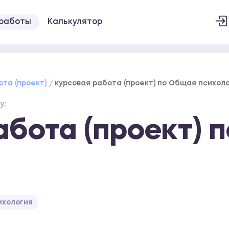
 работы
Калькулятор
ота (проект)
курсовая работа (проект) по Общая психол
у:
абота (проект) 
ихология