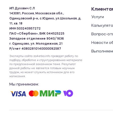
ИП Духович С.Л
Клиента
143081, Россия, Московская обл.,
Услуги
Одинцовский р-н, с.Юдино, ул.Школьная, д.
11, кв. 18
Калькулят
ИНН 503240957272
ПАО «Сбербанк», БИК 044525225
Вопрос-от
Западное отделение 9040/1636
Новости о
г. Одинцово, ул. Молодежная, 21
Р/счет 40802810140000092587
Выполняем
Эксперты сайта za4etka.info проводят работу по
подбору, обработке и структурированию материала
по предложенной заказчиком теме. Результат
данной работы не является готовым научным
трудом, но может служить источником для его
написания.
Мы принимаем: