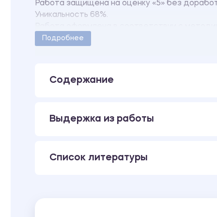
Работа защищена на оценку «5» без дорабо
Уникальность 68%.
Работа оформлена в соответствии с методи
Количество страниц - 28.
Подробнее
Содержание
Выдержка из работы
Список литературы