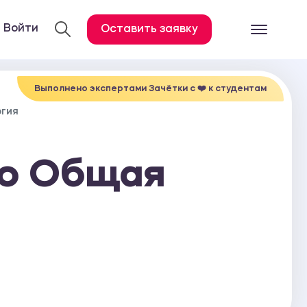
Войти
Оставить заявку
Готовые работ
Все услуги
Выполнено экспертами Зачётки c ❤️ к студентам
огия
Дипломная работа
Курсовая работа
по Общая
Контрольная работа
Лабораторная работа
Отчет по практике
Диссертация
План-конспект
Дневник по практике