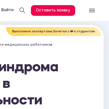
Войти
Оставить заявку
Готовые работ
Все услуги
Выполнено экспертами Зачётки c ❤️ к студентам
Дипломная работа
ти медицинских работников
Курсовая работа
Контрольная работа
синдрома
Лабораторная работа
Отчет по практике
 в
Диссертация
ьности
План-конспект
Дневник по практике