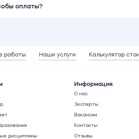
собы оплаты?
е работы
Наши услуги
Калькулятор сто
м
Информация
О нас
ор
Эксперты
вет
Вакансии
бразования
Контакты
ые дисциплины
Отзывы