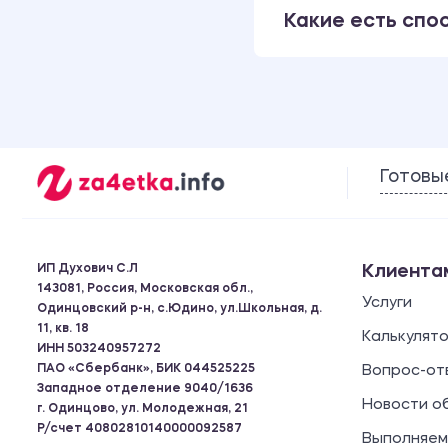
Какие есть спо
Готовы
ИП Духович С.Л
Клиента
143081, Россия, Московская обл.,
Услуги
Одинцовский р-н, с.Юдино, ул.Школьная, д.
11, кв. 18
Калькулят
ИНН 503240957272
ПАО «Сбербанк», БИК 044525225
Вопрос-от
Западное отделение 9040/1636
Новости о
г. Одинцово, ул. Молодежная, 21
Р/счет 40802810140000092587
Выполняем