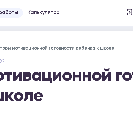
 работы
Калькулятор
торы мотивационной готовности ребенка к школе
у:
тивационной го
школе