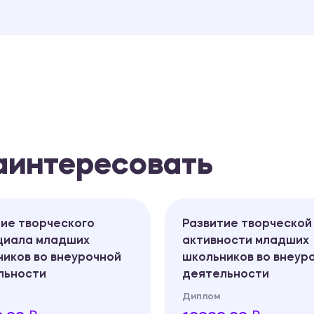
заинтересовать
ие творческого
Развитие творческой
циала младших
активности младших
иков во внеурочной
школьников во внеур
льности
деятельности
Диплом