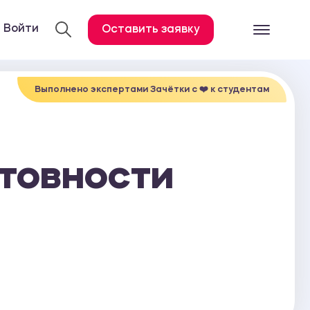
Войти
Оставить заявку
Готовые работ
Все услуги
Выполнено экспертами Зачётки c ❤️ к студентам
Дипломная работа
Курсовая работа
товности
Контрольная работа
Лабораторная работа
Отчет по практике
Диссертация
План-конспект
Дневник по практике