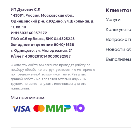
ИП Духович С.Л
Клиента
143081, Россия, Московская обл.,
Услуги
Одинцовский р-н, с.Юдино, ул.Школьная, д.
11, кв. 18
Калькулят
ИНН 503240957272
ПАО «Сбербанк», БИК 044525225
Вопрос-от
Западное отделение 9040/1636
Новости о
г. Одинцово, ул. Молодежная, 21
Р/счет 40802810140000092587
Выполняем
Эксперты сайта za4etka.info проводят работу по
подбору, обработке и структурированию материала
по предложенной заказчиком теме. Результат
данной работы не является готовым научным
трудом, но может служить источником для его
написания.
Мы принимаем: