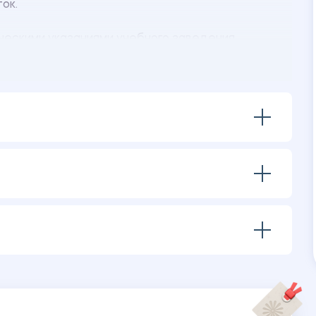
ок.
ескими указаниями учебного заведения.
ения:
ятаны в рисунках?» (Р.С. Немов).
ктуального развития Л.А. Венгера.
».
 этапа исследования.
па исследования.
обработки данных.