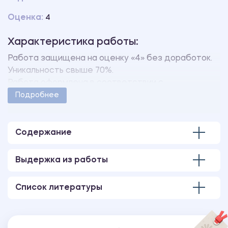
Оценка:
4
Характеристика работы:
Работа защищена на оценку «4» без доработок.
Уникальность свыше 70%.
Работа оформлена в соответствии с
методическими указаниями учебного заведения.
Подробнее
Количество страниц - 65.
В работе также имеется следующее
приложение:
Содержание
ПРИЛОЖЕНИЕ А Задания.
Выдержка из работы
Список литературы