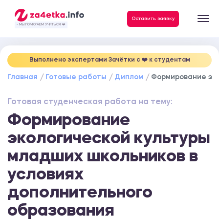
Данные, необходимые для качественного выполнения заказа
Оставить заявку
- МЫ ПОМОГАЕМ УЧИТЬСЯ ❤️
Выполнено экспертами Зачётки c ❤️ к студентам
Главная
Готовые работы
Диплом
Формирование эко
Готовая студенческая работа на тему:
Формирование
экологической культуры
младших школьников в
условиях
дополнительного
образования