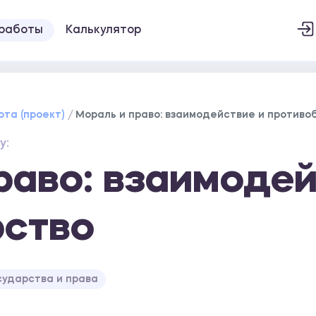
 работы
Калькулятор
ота (проект)
Мораль и право: взаимодействие и противо
у:
раво: взаимодей
рство
сударства и права