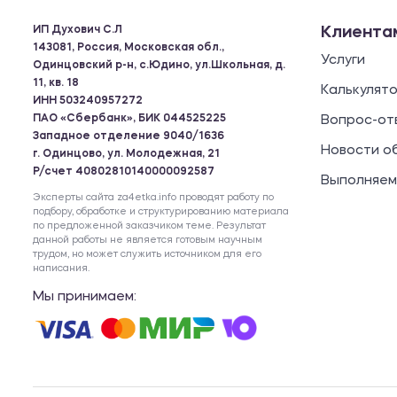
ИП Духович С.Л
Клиента
143081, Россия, Московская обл.,
Услуги
Одинцовский р-н, с.Юдино, ул.Школьная, д.
11, кв. 18
Калькулят
ИНН 503240957272
ПАО «Сбербанк», БИК 044525225
Вопрос-от
Западное отделение 9040/1636
Новости о
г. Одинцово, ул. Молодежная, 21
Р/счет 40802810140000092587
Выполняем
Эксперты сайта za4etka.info проводят работу по
подбору, обработке и структурированию материала
по предложенной заказчиком теме. Результат
данной работы не является готовым научным
трудом, но может служить источником для его
написания.
Мы принимаем: