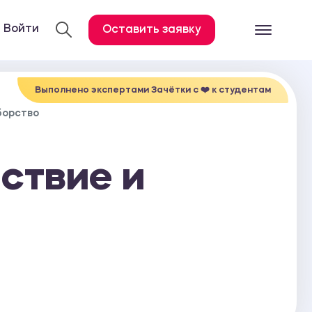
Войти
Оставить заявку
Готовые работ
Все услуги
Выполнено экспертами Зачётки c ❤️ к студентам
борство
Дипломная работа
Курсовая работа
ствие и
Контрольная работа
Лабораторная работа
Отчет по практике
Диссертация
План-конспект
Дневник по практике