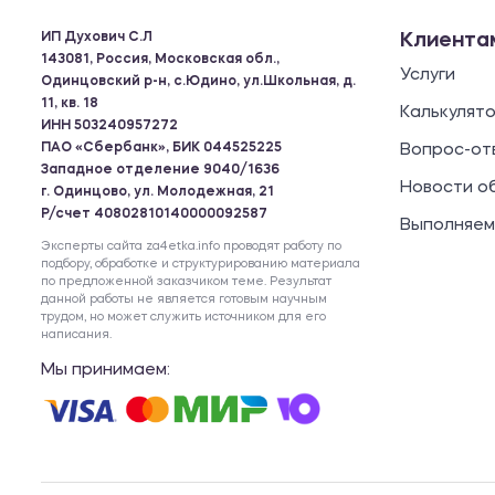
ИП Духович С.Л
Клиента
143081, Россия, Московская обл.,
Услуги
Одинцовский р-н, с.Юдино, ул.Школьная, д.
11, кв. 18
Калькулят
ИНН 503240957272
ПАО «Сбербанк», БИК 044525225
Вопрос-от
Западное отделение 9040/1636
Новости о
г. Одинцово, ул. Молодежная, 21
Р/счет 40802810140000092587
Выполняем
Эксперты сайта za4etka.info проводят работу по
подбору, обработке и структурированию материала
по предложенной заказчиком теме. Результат
данной работы не является готовым научным
трудом, но может служить источником для его
написания.
Мы принимаем: