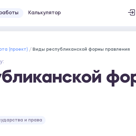
 работы
Калькулятор
ота (проект)
Виды республиканской формы правления
у:
убликанской фо
сударства и права